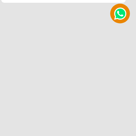
ÁREAS ALFANDEGADAS
SOBRE
Área regulamentada pela Alfândega brasileira,
permitindo aos clientes processar
exportação e importação num distrito