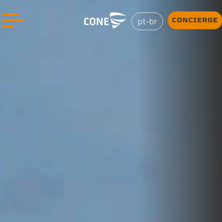
pt-br
CONCIERGE
+ DETALHES
DA
PLATAFORMA