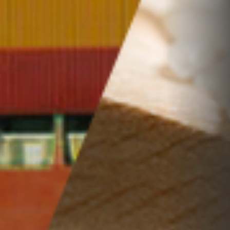
UM
ARTICULADOR
DE
UM
ECOSSISTEMA
EM
DESENVOLVIMENTO
QUE
CRESCE
EM
SINTONIA